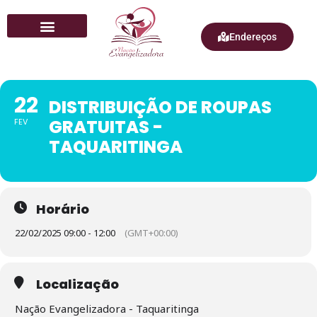
Endereços
Quem Somos
22
DISTRIBUIÇÃO DE ROUPAS
GRATUITAS -
FEV
TAQUARITINGA
Horário
22/02/2025 09:00 - 12:00
(GMT+00:00)
Localização
Nação Evangelizadora - Taquaritinga