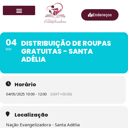
Endereços
Quem Somos
04
DISTRIBUIÇÃO DE ROUPAS
GRATUITAS - SANTA
MAI
ADÉLIA
Horário
04/05/2025 10:00 - 12:00
(GMT+00:00)
Localização
Nação Evangelizadora - Santa Adélia