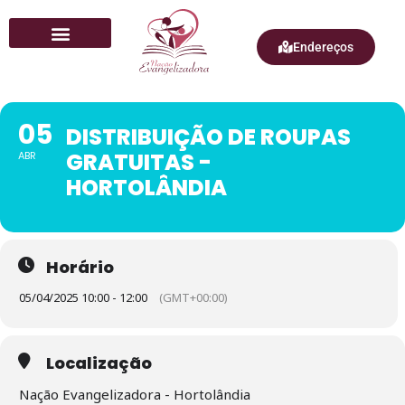
Endereços
Quem Somos
05
DISTRIBUIÇÃO DE ROUPAS
GRATUITAS -
ABR
HORTOLÂNDIA
Horário
05/04/2025 10:00 - 12:00
(GMT+00:00)
Localização
Nação Evangelizadora - Hortolândia