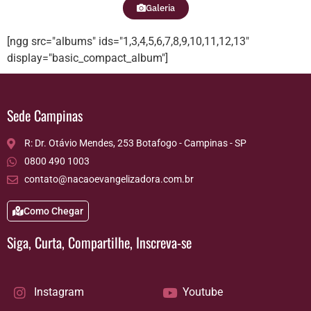
Galeria
[ngg src="albums" ids="1,3,4,5,6,7,8,9,10,11,12,13"
display="basic_compact_album"]
Sede Campinas
R: Dr. Otávio Mendes, 253 Botafogo - Campinas - SP
0800 490 1003
contato@nacaoevangelizadora.com.br
Como Chegar
Siga, Curta, Compartilhe, Inscreva-se
Instagram
Youtube